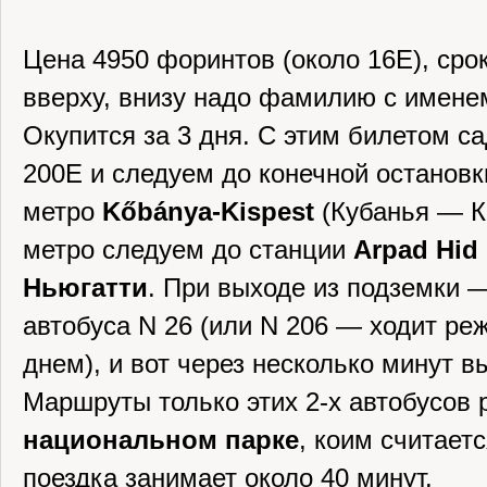
Цена 4950 форинтов (около 16Е), сро
вверху, внизу надо фамилию с имене
Окупится за 3 дня. С этим билетом с
200Е и следуем до конечной остановк
метро
Kőbánya-Kispest
(Кубанья — К
метро следуем до станции
Arpad Hid
Ньюгатти
. При выходе из подземки 
автобуса N 26 (или N 206 — ходит ре
днем), и вот через несколько минут вы
Маршруты только этих 2-х автобусов
национальном парке
, коим считаетс
поездка занимает около 40 минут.