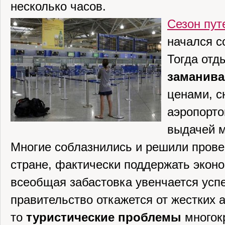
несколько часов.
Сезон пут
начался с
Тогда от
заманив
ценами, 
аэропорто
выдачей м
Многие соблазнились и решили провес
стране, фактически поддержать эконо
всеобщая забастовка увенчается усп
правительство откажется от жестких 
то
туристические проблемы
многокр