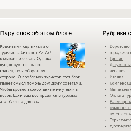
Пару слов об этом блоге
Рубрики 
Красивыми картинками о
Воровство
туризме забит инет. Ах-Ах!-
городской 
отзывов не счесть. Однако
Греция
существует не только
Документы
глянец, но и оборотная
испания
сторона. О проблемах туристов этот блог.
Италия
Имеет смысл помочь друг другу советами.
Компенсац
Чтобы кровно заработанные не утекли в
Мы знаем 
песок. Если вам все нравится в туризме -
Оплата ту
этот блог не для вас.
Размещени
самостоят
путешеств
Туристичес
туроперат