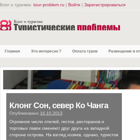
Блог о туризме:
tour-problem.ru
|
Войти
|
Зарегистрироваться
Главная
Это интересно ?
Оплата туров
Размещение в о
Клонг Сон, север Ко Чанга
Ашрамы.Взгляд со стороны
Опубликовано
Опубликовано
16.10.2013
22.03.2012
Огромное число отелей, гестов, ресторанов и
Среди небольшой группы выделялся худой мужчина
торговых лавок сменяют друг друга на западной
европейской наружности в белом балахоне. Группа
стороне острова. На взгляд хозяев, однако, туристов
эта состояла из 4-х женщин без тени косметики и 3-