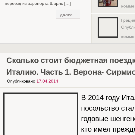
переезд из аэропорта Шарль […]
Посещать […]
комме
далее...
далее...
Греция
Опубли
комме
Сколько стоит бюджетная поездк
Италию. Часть 1. Верона- Сирмио
Опубликовано
17.04.2014
В 2014 году Ит
посольство ста
годовые шенген
кто имел прежде