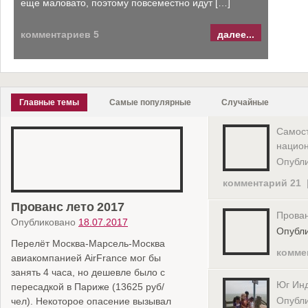
еще маловато, поэтому повсеместно идут […]
х босоногих мужчин, приблизительно […]
комментариев 5
комментариев 8
далее...
далее...
Главные темы
Самые популярные
Случайные
Самост
национ
Опубли
комментарий 21
Прованс лето 2017
Юг Индостана-Каньякумари
Прован
Опубликовано
Опубликовано
18.07.2017
28.01.2012
Опубли
Перелёт Москва-Марсель-Москва
Чтобы Индию полюбить, в нее надо
комме
авиакомпанией AirFrance мог бы
поверить. В прямом смысле: верить
занять 4 часа, но дешевле было с
учениям гуру, основавших ашрамы, в
Юг Ин
пересадкой в Париже (13625 руб/
волшебные свойства йоги и
Опубли
чел). Некоторое опасение вызывал
аюрведы, в многочисленных богов.