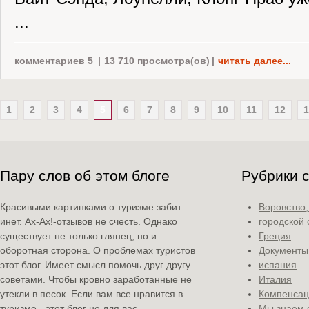
...
комментариев 5
|
13 710 просмотра(ов)
|
читать далее...
1
2
3
4
5
6
7
8
9
10
11
12
1
Пару слов об этом блоге
Рубрики 
Красивыми картинками о туризме забит
Воровство
инет. Ах-Ах!-отзывов не счесть. Однако
городской 
существует не только глянец, но и
Греция
оборотная сторона. О проблемах туристов
Документы
этот блог. Имеет смысл помочь друг другу
испания
советами. Чтобы кровно заработанные не
Италия
утекли в песок. Если вам все нравится в
Компенсац
туризме - этот блог не для вас.
Мы знаем 