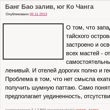
Банг Бао залив, юг Ко Чанга
Опубликовано
05.11.2013
О том, что зап
тайского остров
застроено и ос
всех мастей - о
самостоятельны
ленивый. И отелей дорогих полно и ге
Проблема в том, что нет смысла ехать
получить шумную паттаю. Само поняти
предполагает уединенность, отсутствие
комментариев 7
|
7 944 просмотра(ов)
|
читать далее...